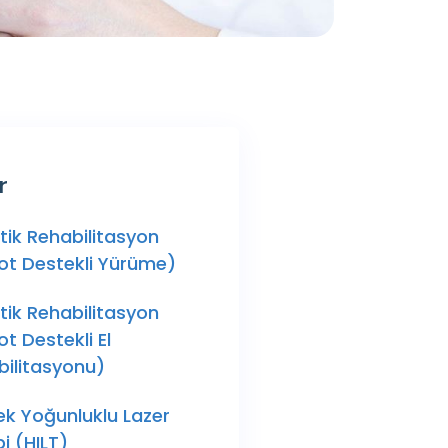
r
ik Rehabilitasyon
ot Destekli Yürüme)
ik Rehabilitasyon
t Destekli El
bilitasyonu)
ek Yoğunluklu Lazer
i (HILT)