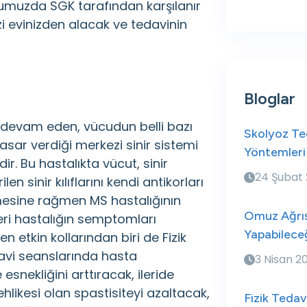
mumuzda SGK tarafından karşılanır
zi evinizden alacak ve tedavinin
Bloglar
devam eden, vücudun belli bazı
Skolyoz Ted
asar verdiği merkezi sinir sistemi
Yöntemleri
dir. Bu hastalıkta vücut, sinir
24 Şubat
len sinir kılıflarını kendi antikorları
lemesine rağmen MS hastalığının
Omuz Ağrıs
leri hastalığın semptomları
Yapabileceğ
en etkin kollarından biri de Fizik
davi seanslarında hasta
3 Nisan 2
 esnekliğini arttıracak, ileride
likesi olan spastisiteyi azaltacak,
Fizik Tedav