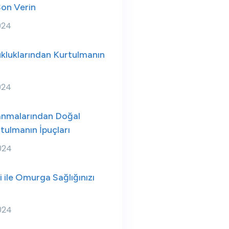
Son Verin
024
kluklarından Kurtulmanın
024
anmalarından Doğal
rtulmanın İpuçları
024
i ile Omurga Sağlığınızı
024