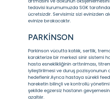
artmasını ve dokunun oksijenlemesini 
tedavisi kurumumuzda SGK tarafında
ücretsizdir. Servisimiz sizi evinizden
evinize bırakacaktır.
PARKİNSON
Parkinson vücutta katılık, sertlik, tremor
karakterize bir merkezi sinir sistemi h
hasta esneklikliğinin arttırılması, tit
iyileştirilmesi ve duruş pozisyonunun 
hedeflenir.Ayrıca hastaya sürekli fee
hareketin bilinçli ve kontrollü yönetimi
şekilde egzersiz hastanın gevşemesine y
azaltılır.