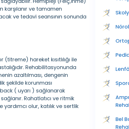
sağlayabilir. Hemipleji (Felç,İnme)
n karşılanır ve tamamen
Skol
 alacak ve tedavi seansının sonunda
Nörol
Orto
Pedia
 (titreme) hareket kısıtlılığı ile
astalığıdır. Rehabilitasyonunda
Lenf
remenin azaltılması, dengenin
dik şekilde korunması
Spor
dback ( uyarı ) sağlanarak
Ampu
 sağlanır. Rahatlatıcı ve ritmik
Reha
ardımcı olur, katılık ve sertlik
Bel 
Reha