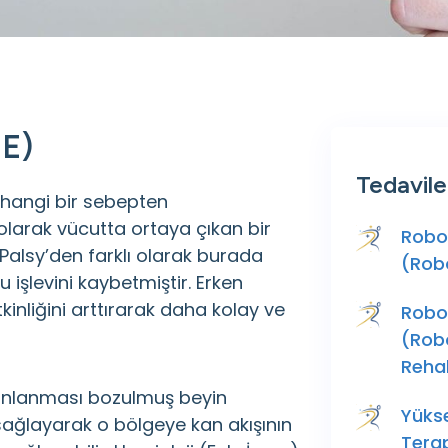
E)
Tedavile
rhangi bir sebepten
olarak vücutta ortaya çıkan bir
Robot
 Palsy’den farklı olarak burada
(Rob
işlevini kaybetmiştir. Erken
inliğini arttırarak daha kolay ve
Robot
(Robo
Reha
kanlanması bozulmuş beyin
Yüks
ağlayarak o bölgeye kan akışının
Terap