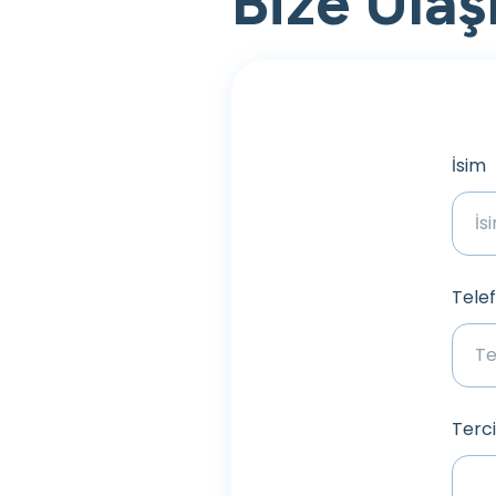
Bize Ulaş
İsim
Tele
Terci