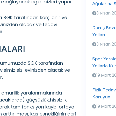
da sağlayacak egzersizleri yapar.
Ağrılarına 
3 Nisan 2
 SGK tarafından karşılanır ve
evinizden alacak ve tedavi
Duruş Bozu
r.
Yolları
3 Nisan 2
ALARI
Spor Yaral
kurumumuzda SGK tarafından
Yollarla Ku
visimiz sizi evinizden alacak ve
19 Mart 2
r.
Fizik Tedav
i omurilik yaralanmalarında
Koruyun
acaklarda) güçsüzlük,hissizlik
19 Mart 2
arak tam fonksiyon kaybı ortaya
 arttırılması, kas esnekliğinin geri